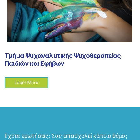
Τμήμα Ψυχαναλυτικής Ψυχοθεραπείας
Παιδιών και Εφήβων
Learn More
Εχετε ερωτήσεις; Σας απασχολεί κάποιο θέμα;