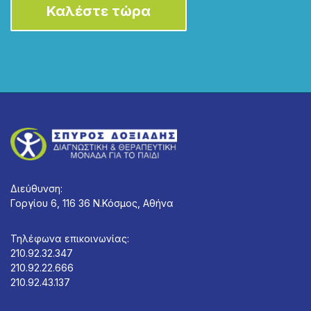
Καλέστε τώρα
Διεύθυνση:
Γοργίου 6, 116 36 Ν.Κόσμος, Αθήνα
Τηλέφωνα επικοινωνίας:
210.92.32.347
210.92.22.666
210.92.43.137