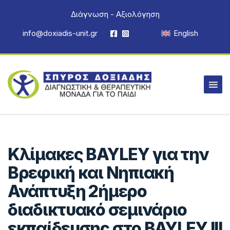
Διάγνωση - Αξιολόγηση
info@doxiadis-unit.gr
English
Κλίμακες BAYLEY για την
Βρεφική και Νηπιακή
Ανάπτυξη 2ήμερο
διαδικτυακό σεμινάριο
εκπαίδευσης στο BAYLEY III