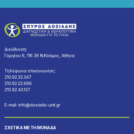
Διεύθυνση:
Γοργίου 6, 116 36 Ν.Κόσμος, Αθήνα
Τηλέφωνα επικοινωνίας:
210.92.32.347
210.92.22.666
210.92.43.137
E-mail:
info@doxiadis-unit.gr
ΣΧΕΤΙΚΆ ΜΕ ΤΗ ΜΟΝΆΔΑ