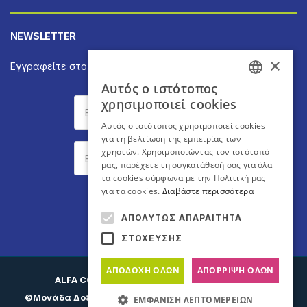
NEWSLETTER
×
Εγγραφείτε στο Newsletter για να ενημερώνεστε άμεσα
Αυτός ο ιστότοπος
GREEK
χρησιμοποιεί cookies
ENGLISH
Αυτός ο ιστότοπος χρησιμοποιεί cookies
για τη βελτίωση της εμπειρίας των
χρηστών. Χρησιμοποιώντας τον ιστότοπό
μας, παρέχετε τη συγκατάθεσή σας για όλα
τα cookies σύμφωνα με την Πολιτική μας
για τα cookies.
Διαβάστε περισσότερα
Εγγραφή
ΑΠΟΛΎΤΩΣ ΑΠΑΡΑΊΤΗΤΑ
ΣΤΌΧΕΥΣΗΣ
ΑΠΟΔΟΧΉ ΌΛΩΝ
ΑΠΌΡΡΙΨΗ ΌΛΩΝ
ALFA CONCEPT
- Web Design - Development
©Μονάδα Δοξιάδη
- Διαγνωστική & Θεραπευτική Μονάδα
ΕΜΦΆΝΙΣΗ ΛΕΠΤΟΜΕΡΕΙΏΝ