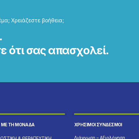
μα; Χρειάζεστε βοήθεια;
.
ε ότι σας απασχολεί.
 ΜΕ ΤΗ ΜΟΝΆΔΑ
ΧΡΉΣΙΜΟΙ ΣΎΝΔΕΣΜΟΙ
Διάγνωση – Αξιολόγηση
ΝΩΣΤΙΚΗ & ΘΕΡΑΠΕΥΤΙΚΗ