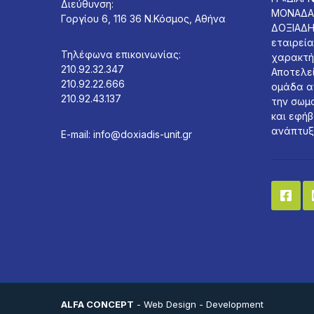
Διεύθυνση:
ΜΟΝΑΔΑ 
Γοργίου 6, 116 36 Ν.Κόσμος, Αθήνα
ΔΟΞΙΑΔΗΣ
εταιρεία
Τηλέφωνα επικοινωνίας:
χαρακτή
210.92.32.347
Αποτελεί
210.92.22.666
ομάδα α
210.92.43.137
την σωμα
και εφήβ
ανάπτυξ
E-mail:
info@doxiadis-unit.gr
ALFA CONCEPT
- Web Design - Development