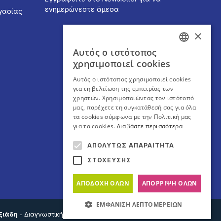
ενημερώνεστε άμεσα
γασίας
×
Αυτός ο ιστότοπος
GREEK
χρησιμοποιεί cookies
ENGLISH
Αυτός ο ιστότοπος χρησιμοποιεί cookies
για τη βελτίωση της εμπειρίας των
χρηστών. Χρησιμοποιώντας τον ιστότοπό
Εγγραφή
μας, παρέχετε τη συγκατάθεσή σας για όλα
τα cookies σύμφωνα με την Πολιτική μας
για τα cookies.
Διαβάστε περισσότερα
ΑΠΟΛΎΤΩΣ ΑΠΑΡΑΊΤΗΤΑ
ΣΤΌΧΕΥΣΗΣ
ΑΠΟΔΟΧΉ ΌΛΩΝ
ΑΠΌΡΡΙΨΗ ΌΛΩΝ
ΕΜΦΆΝΙΣΗ ΛΕΠΤΟΜΕΡΕΙΏΝ
ξιάδη
- Διαγνωστική & Θεραπευτική Μονάδα για το παιδί